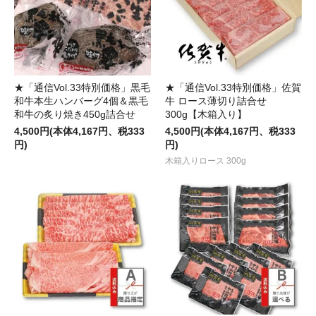
★「通信Vol.33特別価格」黒毛
★「通信Vol.33特別価格」佐賀
和牛本生ハンバーグ4個＆黒毛
牛 ロース薄切り詰合せ
和牛の炙り焼き450g詰合せ
300g【木箱入り】
4,500円(本体4,167円、税333
4,500円(本体4,167円、税333
円)
円)
木箱入りロース 300g