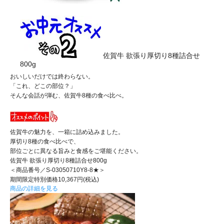
佐賀牛 欲張り厚切り8種詰合せ
800g
おいしいだけでは終わらない。
「これ、どこの部位？」
そんな会話が弾む、佐賀牛8種の食べ比べ。
佐賀牛の魅力を、一箱に詰め込みました。
厚切り8種の食べ比べで、
部位ごとに異なる旨みと食感をご堪能ください。
佐賀牛 欲張り厚切り8種詰合せ800g
＜商品番号／S-03050710Y8-8★＞
期間限定特別価格10,367円(税込)
商品の詳細を見る