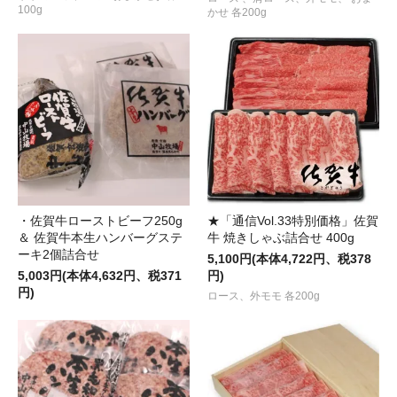
100g
かせ 各200g
・佐賀牛ローストビーフ250g
★「通信Vol.33特別価格」佐賀
＆ 佐賀牛本生ハンバーグステ
牛 焼きしゃぶ詰合せ 400g
ーキ2個詰合せ
5,100円(本体4,722円、税378
5,003円(本体4,632円、税371
円)
円)
ロース、外モモ 各200g