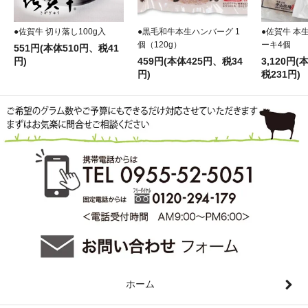
●佐賀牛 切り落し100g入
●黒毛和牛本生ハンバーグ 1
●佐賀牛 本
個（120g）
ーキ4個
551円(本体510円、税41
円)
459円(本体425円、税34
3,120円(
円)
税231円)
ホーム