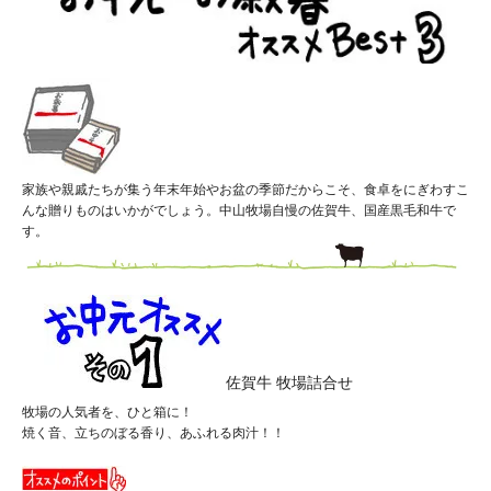
家族や親戚たちが集う年末年始やお盆の季節だからこそ、食卓をにぎわすこ
んな贈りものはいかがでしょう。中山牧場自慢の佐賀牛、国産黒毛和牛で
す。
佐賀牛 牧場詰合せ
牧場の人気者を、ひと箱に！
焼く音、立ちのぼる香り、あふれる肉汁！！