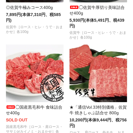
◎佐賀牛極みコース400g
◯佐賀牛厚切り美味詰合
せ400g
7,895円(本体7,310円、税585
円)
5,930円(本体5,491円、税439
円)
佐賀牛［ロース・ヒレ・うで・おま
かせ］各100g
佐賀牛［ロース・ヒレ・うで・おま
かせ］各100g
◯国産黒毛和牛 食味詰合
★「通信Vol.33特別価格」佐賀
せ400g
牛 焼きしゃぶ詰合せ 800g
SOLD OUT
10,200円(本体9,444円、税756
円)
国産黒毛和牛［ロース・肩ロース・
ササミorカイノミ・おまかせ］各
ロース 、肩ロース、外モモ、 おま