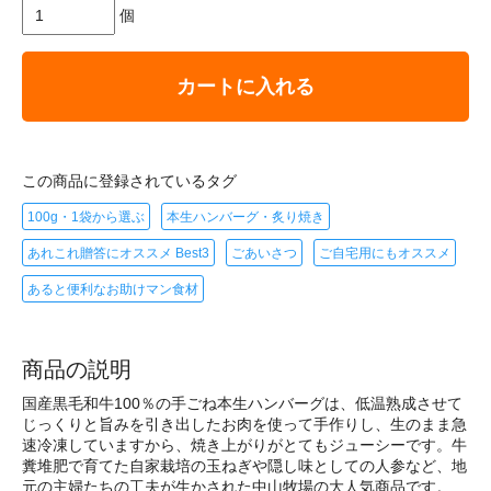
個
カートに入れる
この商品に登録されているタグ
100g・1袋から選ぶ
本生ハンバーグ・炙り焼き
あれこれ贈答にオススメ Best3
ごあいさつ
ご自宅用にもオススメ
あると便利なお助けマン食材
商品の説明
国産黒毛和牛100％の手ごね本生ハンバーグは、低温熟成させて
じっくりと旨みを引き出したお肉を使って手作りし、生のまま急
速冷凍していますから、焼き上がりがとてもジューシーです。牛
糞堆肥で育てた自家栽培の玉ねぎや隠し味としての人参など、地
元の主婦たちの工夫が生かされた中山牧場の大人気商品です。