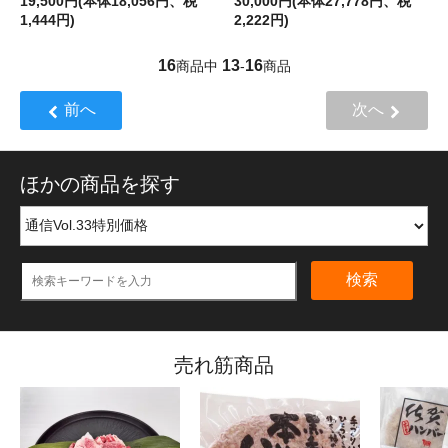
19,500円(本体18,056円、税
30,000円(本体27,778円、税
1,444円)
2,222円)
16
13
16
商品中
-
商品
前へ
次へ
ほかの商品を探す
検索
売れ筋商品