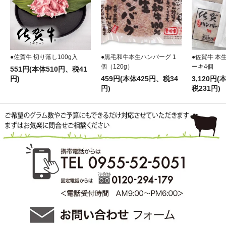
●佐賀牛 切り落し100g入
●黒毛和牛本生ハンバーグ 1
●佐賀牛 本
個（120g）
ーキ4個
551円(本体510円、税41
円)
459円(本体425円、税34
3,120円(
円)
税231円)