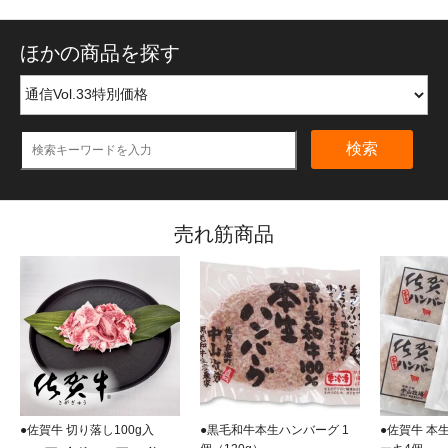
ほかの商品を探す
検索
売れ筋商品
●佐賀牛 切り落し100g入
●黒毛和牛本生ハンバーグ 1
●佐賀牛 本