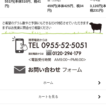
個（120g）
ーキ4個
551円(本体510円、税41
円)
459円(本体425円、税34
3,120円(
円)
税231円)
ホーム
カートを見る