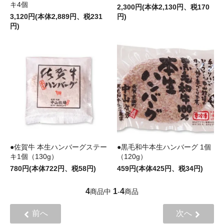
キ4個
2,300円(本体2,130円、税170
3,120円(本体2,889円、税231
円)
円)
●佐賀牛 本生ハンバーグステー
●黒毛和牛本生ハンバーグ 1個
キ1個（130g）
（120g）
780円(本体722円、税58円)
459円(本体425円、税34円)
4
1
4
商品中
-
商品
前へ
次へ